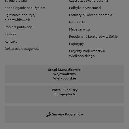
Strona główna
Często zadawane pytania
Zapobieganie nadużyciom
Polityka prywatności
Zgłaszanie nadużyć/
Formaty plików do pobrania
nieprawidłowości
Newsletter
Pobierz publikacje
Mapa serwisu
Słownik
Regulaminy konkursów w SoMe
Kontakt
Logotypy
Deklaracja dostępności
Projekty Województwa
Wielkopolskiego
Urząd Marszałkowski
Województwo
Wielkopolskie
Portal Funduszy
Europejskich
Serwisy Programów