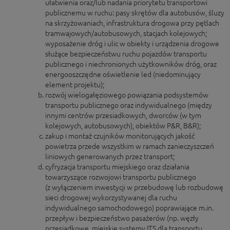
ułatwienia oraz/lub nadania priorytetu transportowi
publicznemu w ruchu: pasy skrętów dla autobusów, śluzy
na skrzyżowaniach, infrastruktura drogowa przy pętlach
tramwajowych/autobusowych, stacjach kolejowych;
wyposażenie dróg i ulic w obiekty i urządzenia drogowe
służące bezpieczeństwu ruchu pojazdów transportu
publicznego i niechronionych użytkowników dróg, oraz
energooszczędne oświetlenie led (niedominujący
element projektu);
rozwój wielogałęziowego powiązania podsystemów
transportu publicznego oraz indywidualnego (między
innymi centrów przesiadkowych, dworców (w tym
kolejowych, autobusowych), obiektów P&R, B&R);
zakup i montaż czujników monitorujących jakość
powietrza przede wszystkim w ramach zanieczyszczeń
liniowych generowanych przez transport;
cyfryzacja transportu miejskiego oraz działania
towarzyszące rozwojowi transportu publicznego
(z wyłączeniem inwestycji w przebudowę lub rozbudowę
sieci drogowej wykorzystywanej dla ruchu
indywidualnego samochodowego) poprawiające m.in.
przepływ i bezpieczeństwo pasażerów (np. węzły
przesiadkowe, miejskie systemy ITS dla transportu