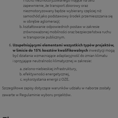
i ruchu niezmotoryzowanego mające na celu
zapewnienie, że transport zbiorowy oraz
niezmotoryzowany będzie wybierany częściej niż
samochód jako podstawowy środek przemieszczania się
w obrębie aglomeracji;
kształtowanie odpowiednich postaw w zakresie
zrównoważonej mobilności oraz bezpieczeństwa ruchu
w transporcie publicznym.
Uzupełniającymi elementami wszystkich typów projektów,
w
limicie do 15% kosztów
kwalifikowalnych
inwestycji mogą
być działania wzmacniające adaptacyjność do zmian klimatu
i sprzyjające neutralności klimatycznej w zakresie:
zielono-niebieskiej infrastruktury,
efektywności energetycznej,
wykorzystania energii z OZE.
Szczegółowe zapisy dotyczące warunków udziału w naborze zostały
zawarte w Regulaminie wyboru projektów.