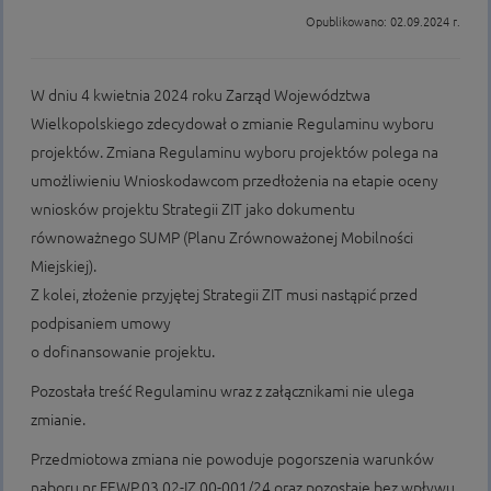
Opublikowano: 02.09.2024 r.
W dniu 4 kwietnia 2024 roku Zarząd Województwa
Wielkopolskiego zdecydował o zmianie Regulaminu wyboru
projektów. Zmiana Regulaminu wyboru projektów polega na
umożliwieniu Wnioskodawcom przedłożenia na etapie oceny
wniosków projektu Strategii ZIT jako dokumentu
równoważnego SUMP (Planu Zrównoważonej Mobilności
Miejskiej).
Z kolei, złożenie przyjętej Strategii ZIT musi nastąpić przed
podpisaniem umowy
o dofinansowanie projektu.
Pozostała treść Regulaminu wraz z załącznikami nie ulega
zmianie.
Przedmiotowa zmiana nie powoduje pogorszenia warunków
naboru nr FEWP.03.02-IZ.00-001/24 oraz pozostaje bez wpływu