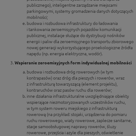
publicznego), inteligentne zarządzanie miejscami
parkingowymi, systemy gromadzenia danych dotyczących
mobilności;
budowa i rozbudowa infrastruktury do ładowania
i tankowania zeroemisyjnych pojazdów komunikacji
publicznej, instalacje służące do dystrybucji nośników
energii i paliw dla zeroemisyjnego transportu zbiorowego
nowej generacji wykorzystującego proekologiczne źródła
napędu (np. energia elektryczna, wodór).
Wspieranie zeroemisyjnych form indywidualnej mobilności
budowa i rozbudowa dróg rowerowych (w tym
kontrapasów) oraz dróg dla pieszych i rowerów, wraz
z infrastrukturą towarzyszącą (element projektu),
kontraruchów oraz pasów ruchu dla rowerów;
inne działania infrastrukturalne uwzględniające obiekty
wspierające niezmotoryzowanych uczestników ruchu,
w tym system roweru miejskiego z infrastrukturą
rowerową (na przykład: stojaki, urządzenia do pomiaru
ruchu rowerowego, wiaty rowerowe, zaplecze sanitarne,
stacje samoobsługowej naprawy rowerów, śluzy
rowerowe, przejścia i azyle dla pieszych, oświetlenie