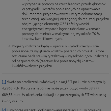
w przypadku pomocy na rzecz średnich przedsiębiorstw.
W przypadku kosztów poniesionych na opracowanie
dokumentacji przygotowawczej, w tym dokumentacji
technicznej i aplikacyjnej, niezbędnej do realizacji projektu
obejmującego elementy OZE i efektywności
energetycznej, wsparcie będzie udzielane w ramach
pomocy de minimis w maksymalnej wysokości 70 %
kosztów kwalifikowalnych.
Projekty rozliczane będą w oparciu o wydatki rzeczywiście
poniesione, za wyjątkiem kosztów pośrednich projektu, które
rozliczane będą stawką ryczałtową w wysokości 2,5% - naliczaną
od bezpośrednich (rzeczywiście poniesionych) kosztów
kwalifikowalnych projektu.
[1]
Kwota po przeliczeniu właściwej alokacji ZIT po kursie bieżącym, tj.
4,2965 PLN. Kwota na nabór nie może przekroczyć kwoty 38 977
689,58 euro. W określaniu alokacji dla poszczególnych ZIT wiążące są
kwoty w euro.
[2]
O wyborze wariantu dofinansowania instalacji OZE w projekcie