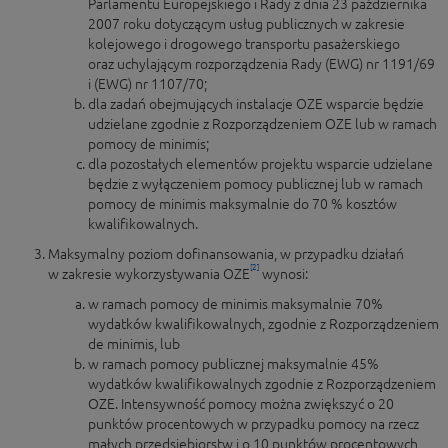
Parlamentu Europejskiego i Rady z dnia 23 października
2007 roku dotyczącym usług publicznych w zakresie
kolejowego i drogowego transportu pasażerskiego
oraz uchylającym rozporządzenia Rady (EWG) nr 1191/69
i (EWG) nr 1107/70;
dla zadań obejmujących instalacje OZE wsparcie będzie
udzielane zgodnie z Rozporządzeniem OZE lub w ramach
pomocy de minimis;
dla pozostałych elementów projektu wsparcie udzielane
będzie z wyłączeniem pomocy publicznej lub w ramach
pomocy de minimis maksymalnie do 70 % kosztów
kwalifikowalnych.
Maksymalny poziom dofinansowania, w przypadku działań
[2]
w zakresie wykorzystywania OZE
wynosi:
w ramach pomocy de minimis maksymalnie 70%
wydatków kwalifikowalnych, zgodnie z Rozporządzeniem
de minimis, lub
w ramach pomocy publicznej maksymalnie 45%
wydatków kwalifikowalnych zgodnie z Rozporządzeniem
OZE. Intensywność pomocy można zwiększyć o 20
punktów procentowych w przypadku pomocy na rzecz
małych przedsiębiorstw i o 10 punktów procentowych