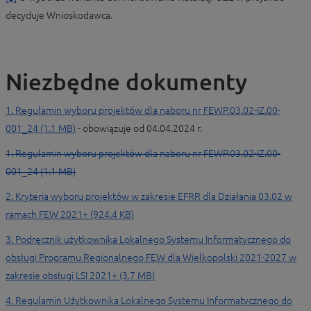
decyduje Wnioskodawca.
Niezbędne dokumenty
1. Regulamin wyboru projektów dla naboru nr FEWP.03.02-IZ.00-
001_24 (1.1 MB)
- obowiązuje od 04.04.2024 r.
1. Regulamin wyboru projektów dla naboru nr FEWP.03.02-IZ.00-
001_24 (1.1 MB)
2. Kryteria wyboru projektów w zakresie EFRR dla Działania 03.02 w
ramach FEW 2021+ (924.4 KB)
3. Podręcznik użytkownika Lokalnego Systemu Informatycznego do
obsługi Programu Regionalnego FEW dla Wielkopolski 2021-2027 w
zakresie obsługi LSI 2021+ (3.7 MB)
4. Regulamin Użytkownika Lokalnego Systemu Informatycznego do