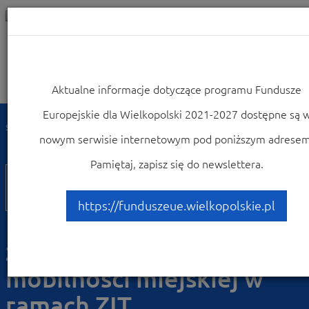
Aktualne informacje dotyczące programu Fundusze
Nawigacja
Europejskie dla Wielkopolski 2021-2027 dostępne są 
Strona główna
Zobacz ogłoszenia i wyniki naborów wniosków
nowym serwisie internetowym pod poniższym adresem
Nabory 2021-2027
Pamiętaj, zapisz się do newslettera.
FEWP
3.2
https://funduszeue.wielkopolskie.pl
Działanie 3.2 Rozwój
zrównoważonej
mobilności miejskiej w
ramach ZIT