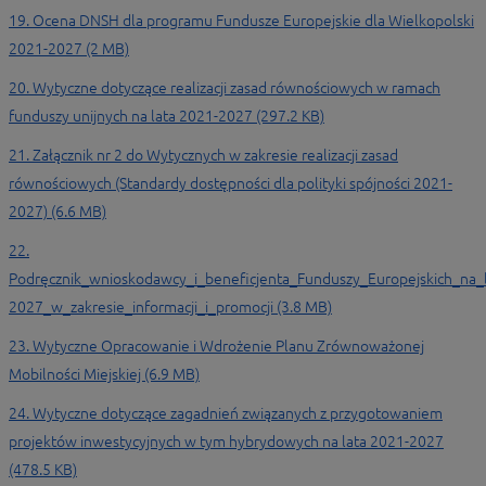
19. Ocena DNSH dla programu Fundusze Europejskie dla Wielkopolski
2021-2027 (2 MB)
20. Wytyczne dotyczące realizacji zasad równościowych w ramach
funduszy unijnych na lata 2021-2027 (297.2 KB)
21. Załącznik nr 2 do Wytycznych w zakresie realizacji zasad
równościowych (Standardy dostępności dla polityki spójności 2021-
2027) (6.6 MB)
22.
Podręcznik_wnioskodawcy_i_beneficjenta_Funduszy_Europejskich_na_
2027_w_zakresie_informacji_i_promocji (3.8 MB)
23. Wytyczne Opracowanie i Wdrożenie Planu Zrównoważonej
Mobilności Miejskiej (6.9 MB)
24. Wytyczne dotyczące zagadnień związanych z przygotowaniem
projektów inwestycyjnych w tym hybrydowych na lata 2021-2027
(478.5 KB)