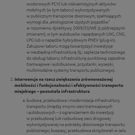
wodorowych FCV) lub niskoemisyjnych aktywów
mobilnych (w tym taboru) wykorzystywanych
w publicznym transporcie zbiorowym, spełniających
wymogi dla „ekologicznie czystych pojazdów”
w rozumieniu dyrektywy 2009/33/WE (z późniejszymi
zmianami), w tym autobusów napędzanych LNG, CNG,
LPG lub o napędzie hybrydowym PHEV (plug-in).
Zakupowi taboru mogą towarzyszyć inwestycje
w niezbędną infrastrukturę (tj.: zaplecza technicznego
do obsługi taboru; infrastrukturę punktową: zajezdnie
tramwajowe i autobusowe, przystanki, wysepki,
multimodalne systemy transportu publicznego).
Interwencje na rzecz zwiększenia zrównoważonej
mobilności i funkcjonalności i efektywności transportu
miejskiego – pozostała infrastruktura
budowa, przebudowa i modernizacja infrastruktury
transportu (między innymi: sieci tramwajowych
i autobusowych – z ograniczeniem do inwestycji
w przebudowę lub rozbudowę sieci drogowej
wykorzystywanej na potrzeby zbiorowego transportu
publicznego; buspasy; przebudowa skrzyżowań w celu