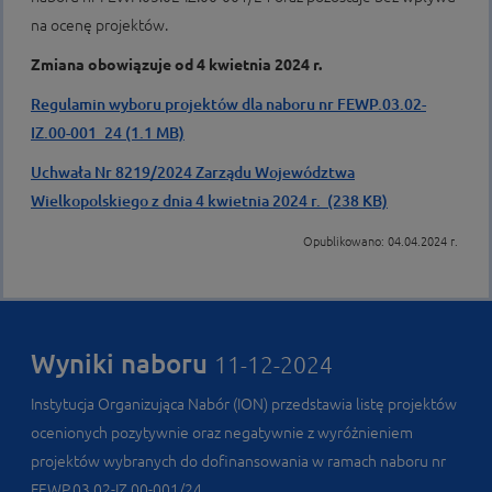
na ocenę projektów.
Zmiana obowiązuje od 4 kwietnia 2024 r.
Regulamin wyboru projektów dla naboru nr FEWP.03.02-
IZ.00-001_24 (1.1 MB)
Uchwała Nr 8219/2024 Zarządu Województwa
Wielkopolskiego z dnia 4 kwietnia 2024 r. (238 KB)
Opublikowano: 04.04.2024 r.
Wyniki naboru
11-12-2024
Instytucja Organizująca Nabór (ION) przedstawia listę projektów
ocenionych pozytywnie oraz negatywnie z wyróżnieniem
projektów wybranych do dofinansowania w ramach naboru nr
FEWP.03.02-IZ.00-001/24.