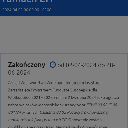
2024-04-02 00:00:00 +0200
Zakończony
od 02-04-2024 do 28-
06-2024
Zarząd Województwa Wielkopolskiego jako Instytucja
Zarządzająca Programem Fundusze Europejskie dla
Wielkopolski 2021 - 2027 z dniem 2 kwietnia 2024 roku ogłasza
nabór wniosków w sposób konkurencyjny nr
FEWP.03.02-IZ.00-
001/24
w ramach
Działania 03.02
Rozwój zrównoważonej
mobilności miejskiej w ramach ZIT.
Ogłoszenie zostało
opublikowane przez Urząd Marszałkowski Województwa