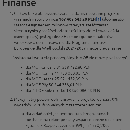
Finanse
Całkowita kwota przeznaczona na dofinansowanie projektu
w ramach naboru wynosi
167 467 643,28 PLN
[1]
(słownie sto
sześćdziesiąt siedem milionów czterysta sześćdziesiąt
siedem
tys
ięcy sześćset czterdzieści trzy złote i dwadzieścia
osiem groszy), jest zgodna z Harmonogramem naborów
wniosków o dofinansowanie dla Programu Fundusze
Europejskie dla Wielkopolski 2021‑2027 i może ulec zmianie.
Wskazana kwota dla poszczególnych MOF nie może przekroczyć:
dla MOF Gniezna 31 568 722,80 PLN
dla MOF Konina 41 733 003,85 PLN
dla MOF Leszna 25 571 472,39 PLN
dla MOF Piły 50 244 358,01 PLN
dla ZIT OF Koła i Turku 18 350 086,23 PLN
Maksymalny poziom dofinansowania projektu wynosi 70%
wydatków kwalifikowalnych, z zastrzeżeniem, że:
dla zadań objętych pomocą publiczną w ramach
mechanizmu rekompensaty wsparcie będzie udzielane
zgodnie z Rozporządzeniem (WE) nr 1370/2007