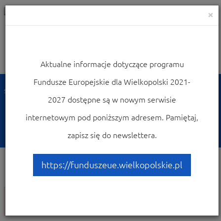
×
Aktualne informacje dotyczące programu
Nawigacja
Fundusze Europejskie dla Wielkopolski 2021-
Strona główna
Zobacz ogłoszenia i wyniki naborów wniosków
2027 dostępne są w nowym serwisie
Nabory 2021-2027
internetowym pod poniższym adresem. Pamiętaj,
Nabory 2021-2027
zapisz się do newslettera.
https://funduszeue.wielkopolskie.pl
UWAGA!