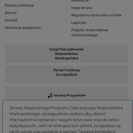
Newsletter
Pobierz publikacje
Mapa serwisu
Słownik
Regulaminy konkursów w SoMe
Kontakt
Logotypy
Deklaracja dostępności
Projekty Województwa
Wielkopolskiego
Urząd Marszałkowski
Województwo
Wielkopolskie
Portal Funduszy
Europejskich
Serwisy Programów
Serwisy Regionalnego Programu Operacyjnego Województwa
Wielkopolskiego używają plików cookies, aby ułatwić
Internautom korzystanie z naszych stron www oraz do celów
Portal finansowany przez Unię Europejską w ramach
statystycznych. Jeśli nie blokujesz tych plików, to zgadzasz się
WRPO 2007-2013 i WRPO 2014-2020 oraz budżet
na ich użycie oraz zapisanie w pamięci Twojego komputera.
Samorządu Województwa Wielkopolskiego