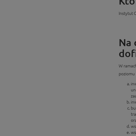
Kto
Instytut
Na 
dof
W ramach
poziomu 
in
un
za
in
bu
tr
or
ws
ws