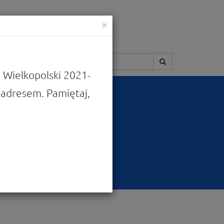
×
Szukaj:
 Wielkopolski 2021-
adresem. Pamiętaj,
cji otoczenia
ktury B+R i