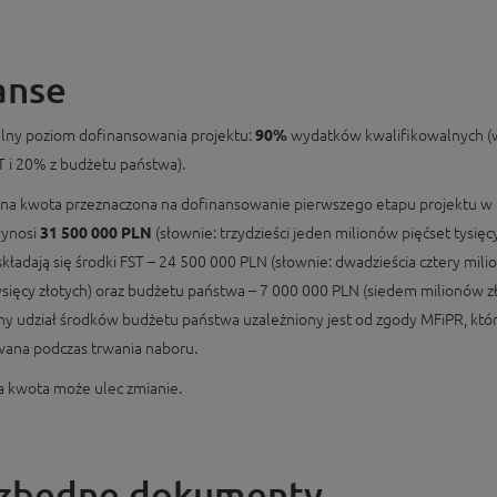
anse
ny poziom dofinansowania projektu:
90%
wydatków kwalifikowalnych (
T i 20% z budżetu państwa).
na kwota przeznaczona na dofinansowanie pierwszego etapu projektu w
wynosi
31 500 000 PLN
(słownie: trzydzieści jeden milionów pięćset tysięc
składają się środki FST – 24 500 000 PLN (słownie: dwadzieścia cztery mili
ysięcy złotych) oraz budżetu państwa – 7 000 000 PLN (siedem milionów zł
ny udział środków budżetu państwa uzależniony jest od zgody MFiPR, któ
ana podczas trwania naboru.
 kwota może ulec zmianie.
zbędne dokumenty