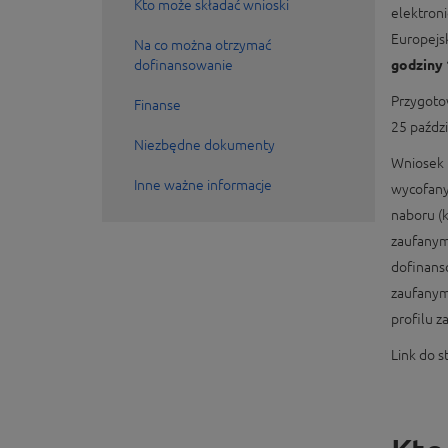
Kto może składać wnioski
elektron
Europejs
Na co można otrzymać
dofinansowanie
godziny 
Przygoto
Finanse
25 paźdz
Niezbędne dokumenty
Wniosek u
Inne ważne informacje
wycofany 
naboru (
zaufanym
dofinans
zaufanym
profilu 
Link do 