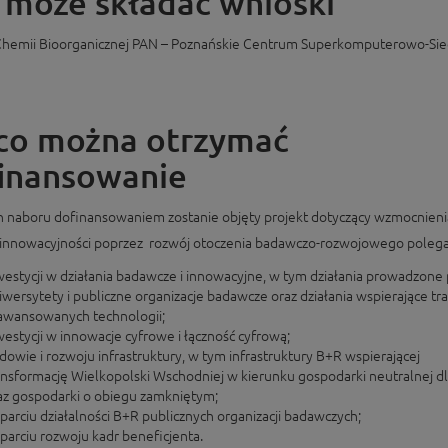
 może składać wnioski
 Chemii Bioorganicznej PAN – Poznańskie Centrum Superkomputerowo-Si
co można otrzymać
inansowanie
 naboru dofinansowaniem zostanie objęty projekt dotyczący wzmocnieni
innowacyjności poprzez rozwój otoczenia badawczo-rozwojowego polegaj
westycji w działania badawcze i innowacyjne, w tym działania prowadzone 
iwersytety i publiczne organizacje badawcze oraz działania wspierające tr
awansowanych technologii;
westycji w innowacje cyfrowe i łączność cyfrową;
dowie i rozwoju infrastruktury, w tym infrastruktury B+R wspierającej
ansformację Wielkopolski Wschodniej w kierunku gospodarki neutralnej dl
az gospodarki o obiegu zamkniętym;
parciu działalności B+R publicznych organizacji badawczych;
parciu rozwoju kadr beneficjenta.