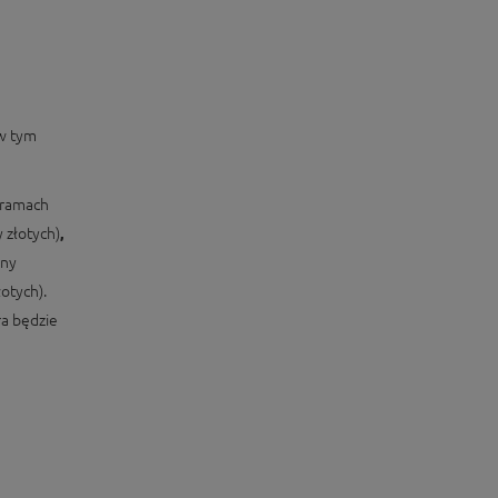
w tym
 ramach
y złotych)
,
ony
otych).
ra będzie