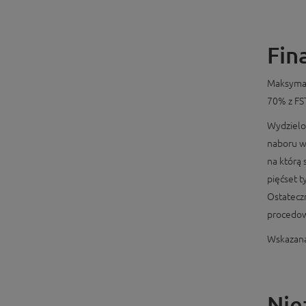
Fin
Maksymal
70% z FS
Wydzielo
naboru 
na którą 
pięćset t
Ostatecz
procedow
Wskazana
Nie