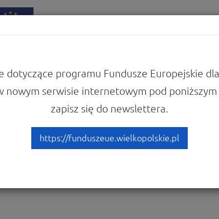
iadomości
Punkty Informacyjne
e dotyczące programu Fundusze Europejskie dla
w nowym serwisie internetowym pod poniższym 
w
Nabory 2021-2027
zapisz się do newslettera.
 Budowa ekosystemu instytu
parcie publicznej infrastru
https://funduszeue.wielkopolskie.pl
nistracji publicznej