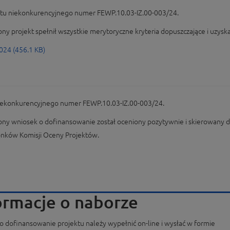
ektu niekonkurencyjnego numer FEWP.10.03-IZ.00-003/24.
żony projekt spełnił wszystkie merytoryczne kryteria dopuszczające i uzy
024 (456.1 KB)
 niekonkurencyjnego numer FEWP.10.03-IZ.00-003/24.
żony wniosek o dofinansowanie został oceniony pozytywnie i skierowany 
łonków Komisji Oceny Projektów.
ormacje o naborze
o dofinansowanie projektu należy wypełnić on-line i wysłać w formie