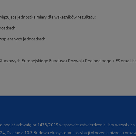
wiązującą jednostką miary dla wskaźników rezultatu:
nostkach
spieranych jednostkach
w Kluczowych Europejskiego Funduszu Rozwoju Regionalnego + FS oraz Li
 podjął uchwałę nr 1478/2025 w sprawie: zatwierdzenia listy wszystkic
, Działania 10.3 Budowa ekosystemu instytucji otoczenia biznesu oraz wspa