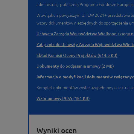
administracji publicznej Programu Fundusze Europejs
W związku z powyższym IZ FEW 2021+ przedstawia li
wzory dokumentów niezbędnych do sporządzenia um
Uchwała Zarządu Województwa Wielkopolskiego nr 
Załącznik do Uchwały Zarządu Województwa Wielko
Skład Komisji Oceny Projektów (614.5 KB)
Dokumenty do podpisania umowy (2 MB)
Informacja o modyfikacji dokumentów związanych
Komplet dokumentów został uzupełniony o zaktuali
Wzór umowy PCSS (181 KB)
Wyniki ocen