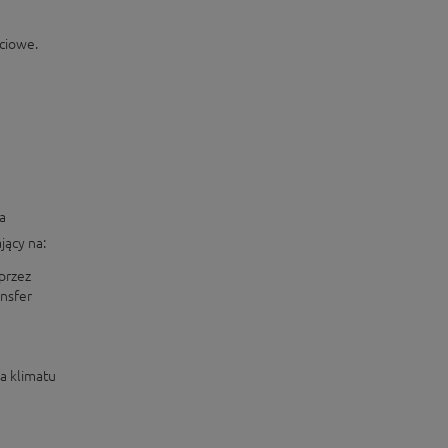
eciowe.
a
ący na:
przez
ansfer
a klimatu