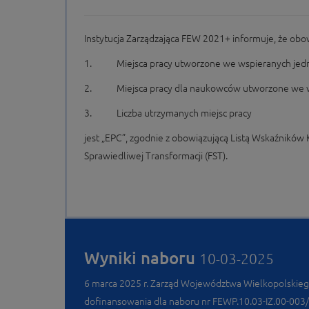
Instytucja Zarządzająca FEW 2021+ informuje, że obo
1. Miejsca pracy utworzone we wspieranych jed
2. Miejsca pracy dla naukowców utworzone we w
3. Liczba utrzymanych miejsc pracy
jest „EPC”, zgodnie z obowiązującą Listą Wskaźnikó
Sprawiedliwej Transformacji (FST).
Wyniki naboru
10-03-2025
6 marca 2025 r. Zarząd Województwa Wielkopolskiego
dofinansowania dla naboru nr FEWP.10.03-IZ.00-003/24