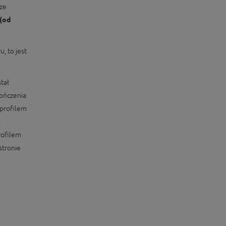
ze
(od
, to jest
tał
kończenia
profilem
o
rofilem
stronie