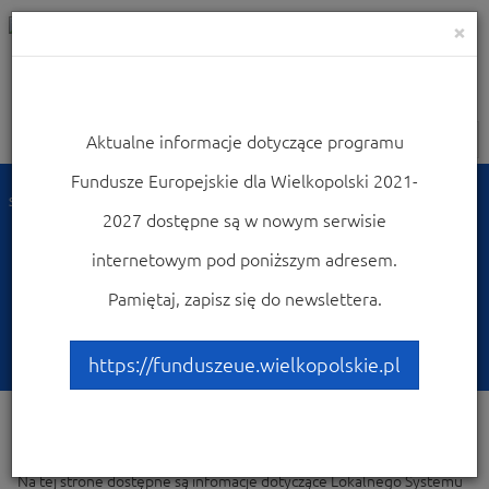
×
Aktualne informacje dotyczące programu
Nawigacja
Fundusze Europejskie dla Wielkopolski 2021-
Strona główna
Skorzystaj z Programu
2027 dostępne są w nowym serwisie
Lokalny System Informatyczny (LSI2014+, LSI2021+)
Lokalny System Informatyczny LSI2021+
internetowym pod poniższym adresem.
Lokalny System
Pamiętaj, zapisz się do newslettera.
Informatyczny LSI2021+
https://funduszeue.wielkopolskie.pl
Na tej strone dostępne są infomacje dotyczące Lokalnego Systemu