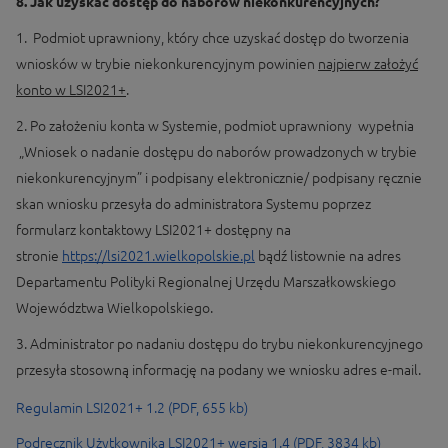
8. Jak uzyskać dostęp do naborów niekonkurencyjnych?
1. Podmiot uprawniony, który chce uzyskać dostęp do tworzenia
wniosków w trybie niekonkurencyjnym powinien
najpierw założyć
konto w LSI2021+
.
2. Po założeniu konta w Systemie, podmiot uprawniony wypełnia
„Wniosek o nadanie dostępu do naborów prowadzonych w trybie
niekonkurencyjnym” i podpisany elektronicznie/ podpisany ręcznie
skan wniosku przesyła do administratora Systemu poprzez
formularz kontaktowy LSI2021+ dostępny na
stronie
https://lsi2021.wielkopolskie.pl
bądź listownie na adres
Departamentu Polityki Regionalnej Urzędu Marszałkowskiego
Województwa Wielkopolskiego.
3. Administrator po nadaniu dostępu do trybu niekonkurencyjnego
przesyła stosowną informację na podany we wniosku adres e-mail.
Regulamin LSI2021+ 1.2 (PDF, 655 kb)
Podręcznik Użytkownika LSI2021+ wersja 1.4 (PDF, 3834 kb)