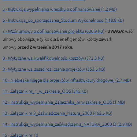
5 - Instrukcja wypełniania wniosku o dofinansowanie (1.2 MB)
6 - Instrukcja_do_sporządzania_Studium Wykonalnosci (118.8 KB)
7 - Wzór umowy o dofinansowanie projektu (630.9 KB)
-
UWAGA:
wzór
umowy obowiązuje tylko dla Beneficjentów, którzy zawarli
umowy
przed 2 września 2017 roku.
8 - Wytyczne ws. kwalifikowalności kosztów (572.3 KB)
9 - Wytyczne ws. zasad rozliczania projektów (353.5 KB)
10 - Niebieska Księga dla projektów infrastruktury drogowej (2.7 MB)
11 - Załącznik nr_1_w_zakresie_OOS (545 KB)
12 - Instrukcja_wypełniania_Załacznika_nr w zakresie_OOŚ (1 MB)
13 - Załącznik nr 9_Zaświadczenie_Natura_2000 (462.5 KB)
14 - Instrukcja_wypełniania_zaświadczenia_NATURA_2000 (312.9 KB)
15 - Załącznik nr 10