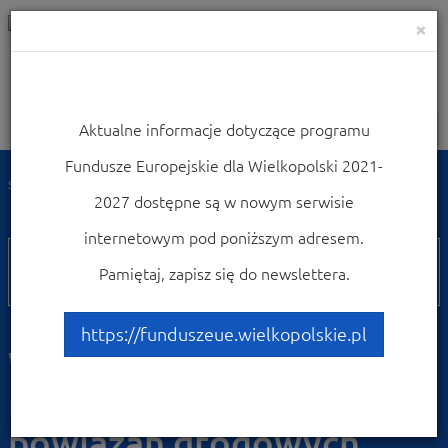
×
Aktualne informacje dotyczące programu
Nawigacja
Fundusze Europejskie dla Wielkopolski 2021-
Strona główna
Zobacz ogłoszenia i wyniki naborów wniosków
2027 dostępne są w nowym serwisie
Zobacz ogłoszenia i wyniki naborów wniosków
internetowym pod poniższym adresem.
WRPO
Pamiętaj, zapisz się do newslettera.
5.1
Poddziałanie 5.1.2
https://funduszeue.wielkopolskie.pl
Wzmocnienie
regionalnego układu
powiązań drogowych