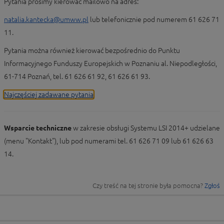
Pytania prosimy kierować mailowo na adres:
natalia.kantecka@umww.pl
lub telefonicznie pod numerem 61 626 71
11.
Pytania można również kierować bezpośrednio do Punktu
Informacyjnego Funduszy Europejskich w Poznaniu al. Niepodległości,
61-714 Poznań, tel. 61 626 61 92, 61 626 61 93.
Najczęściej zadawane pytania
Wsparcie techniczne
w zakresie obsługi Systemu LSI 2014+ udzielane
(menu "Kontakt"), lub pod numerami tel. 61 626 71 09 lub 61 626 63
14.
Czy treść na tej stronie była pomocna?
Zgłoś