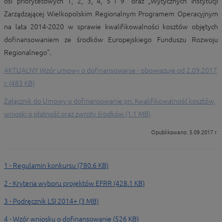
osi priorytetowych 1, 2, 3, 4, 5 i 9” oraz „Wytycznych Instytucji
Zarządzającej Wielkopolskim Regionalnym Programem Operacyjnym
na lata 2014-2020 w sprawie kwalifikowalności kosztów objętych
dofinansowaniem ze środków Europejskiego Funduszu Rozwoju
Regionalnego”.
AKTUALNY Wzór umowy o dofinansowanie - obowiązuje od 2.09.2017
r. (483 KB)
Załącznik do Umowy o dofinansowanie pn. Kwalifikowalność kosztów,
wnioski o płatność oraz zwroty środków (1.1 MB)
Opublikowano: 5.09.2017 r.
1 - Regulamin konkursu (780.6 KB)
2 - Kryteria wyboru projektów EFRR (428.1 KB)
3 - Podręcznik LSI 2014+ (3 MB)
4 - Wzór wniosku o dofinansowanie (526 KB)