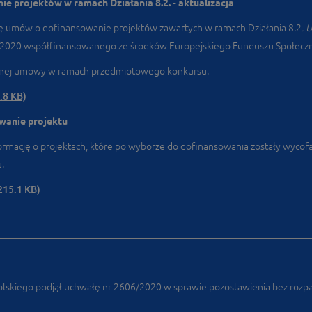
 projektów w ramach Działania 8.2. - aktualizacja
tę umów o dofinansowanie projektów zawartych w ramach Działania 8.2
. 
‑2020 współfinansowanego ze środków Europejskiego Funduszu Społecz
ednej umowy w ramach przedmiotowego konkursu.
.8 KB)
wanie projektu
rmację o projektach, które po wyborze do dofinansowania zostały wycofa
.
215.1 KB)
lskiego podjął uchwałę nr 2606/2020 w sprawie pozostawienia bez rozpa