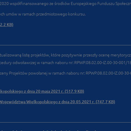
-2020 współfinansowanego ze środków Europejskiego Funduszu Społecz
rzech umów w ramach przedmiotowego konkursu.
2.2 KB)
tualizowaną listę projektów, które pozytywnie przeszły ocenę merytoryc
cedury odwoławczej w ramach naboru nr: RPWP.08.02.00-IZ.00-30-001/18
 Oceny Projektów powołanej w ramach naboru nr: RPWP.08.02.00-IZ.00-30-0
polskiego z dnia 20 maja 2021 r. (517.9 KB)
Województwa Wielkopolskiego z dnia 20.05.2021 r. (747.7 KB)