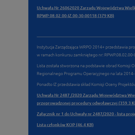
Uchwała Nr 26062020 Zarządu Województwa Wielkop
RPWP.08.02.00-IZ.00-30-00118 (379 KB)
Instytucja Zarządzająca WRPO 2014+ przedstawia proj
w ramach konkursu zamkniętego nr: RPWP.08.02.00-I
Lista została stworzona na podstawie obrad Komisji
Regionalnego Programu Operacyjnego na lata 2014‑20
Ponadto IZ przedstawia skład Komisji Oceny Projek
Uchwała Nr 2487 /2020 Zarządu Województwa Wielk
przeprowadzonej procedury odwoławczej (359.3 K
Załącznik nr 1 do Uchwały nr 2487/2020 - lista pro
Lista członków KOP (46.4 KB)