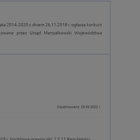
ta 2014‑2020 z dniem 26.11.2018 r. ogłasza konkurs
ikowane przez Urząd Marszałkowski Województwa
Opublikowano: 29.09.2022 r.
19 r. (podstawa prawna pkt. 2.5.15 Regulaminu