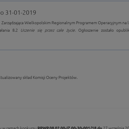
do 31-01-2019
a Zarządzająca Wielkopolskim Regionalnym Programem Operacyjnym na la
ałania 8.2
Uczenie się przez całe życie.
Ogłoszenie zostało opubl
ktualizowany skład Komisji Oceny Projektów.
ny w ramach konkursu
RPWP.08.02.00-IZ.00-30-001/18 do
27 września 20