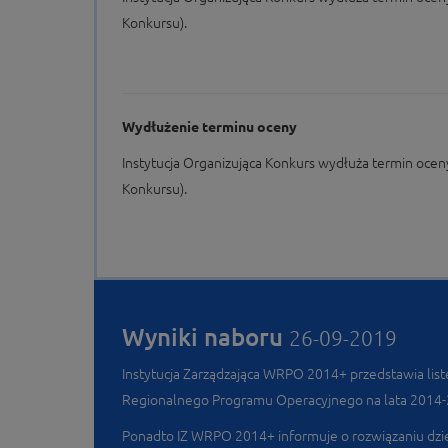
Konkursu).
Wydłużenie terminu oceny
Instytucja Organizująca Konkurs wydłuża termin oce
Konkursu).
Wyniki naboru
26-09-2019
Instytucja Zarządzająca WRPO 2014+ przedstawia lis
Regionalnego Programu Operacyjnego na lata 2014
Ponadto IZ WRPO 2014+ informuje o rozwiązaniu dz