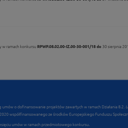
ny w ramach konkursu
RPWP.08.02.00-IZ.00-30-001/18 do
30 sierpnia 20
tę umów o dofinansowanie projektów zawartych w ramach Działania 8.2
. 
-2020 współfinansowanego ze środków Europejskiego Funduszu Społecz
iesięciu umów w ramach przedmiotowego konkursu.