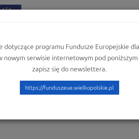
iadomości
Punkty Informacyjne
e dotyczące programu Fundusze Europejskie dla
w nowym serwisie internetowym pod poniższym 
w
Zobacz ogłoszenia i wyniki naborów wniosków
zapisz się do newslettera.
Uczenie się przez całe życie
https://funduszeue.wielkopolskie.pl