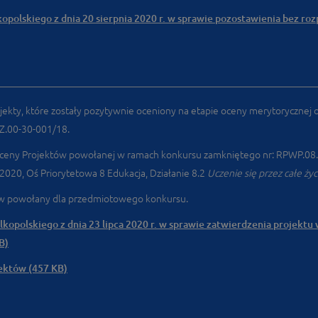
olskiego z dnia 20 sierpnia 2020 r. w sprawie pozostawienia bez ro
ekty, które zostały pozytywnie oceniony na etapie oceny merytorycznej 
Z.00-30-001/18.
 Oceny Projektów powołanej w ramach konkursu zamkniętego nr: RPWP.08.
20, Oś Priorytetowa 8 Edukacja, Działanie 8.2
Uczenie się przez całe życ
tów powołany dla przedmiotowego konkursu.
opolskiego z dnia 23 lipca 2020 r. w sprawie zatwierdzenia projekt
B)
jektów (457 KB)