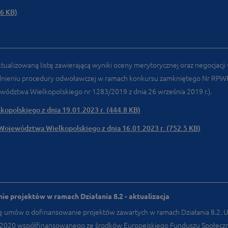
.6 KB)
tualizowaną listę zawierającą wyniki oceny merytorycznej oraz negocjacj
ieniu procedury odwoławczej w ramach konkursu zamkniętego Nr RPWP.08.
wództwa Wielkopolskiego nr 1283/2019 z dnia 26 września 2019 r.).
polskiego z dnia 19.01.2023 r. (444.8 KB)
Województwa Wielkopolskiego z dnia 16.01.2023 r. (752.5 KB)
e projektów w ramach Działania 8.2 - aktualizacja
ę umów o dofinansowanie projektów zawartych w ramach Działania 8.2. Uc
‑2020 współfinansowanego ze środków Europejskiego Funduszu Społecz