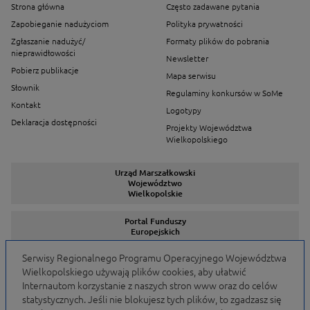
Strona główna
Często zadawane pytania
Zapobieganie nadużyciom
Polityka prywatności
Zgłaszanie nadużyć/
Formaty plików do pobrania
nieprawidłowości
Newsletter
Pobierz publikacje
Mapa serwisu
Słownik
Regulaminy konkursów w SoMe
Kontakt
Logotypy
Deklaracja dostępności
Projekty Województwa
Wielkopolskiego
Urząd Marszałkowski
Województwo
Wielkopolskie
Portal Funduszy
Europejskich
Serwisy Regionalnego Programu Operacyjnego Województwa
Wielkopolskiego używają plików cookies, aby ułatwić
Serwisy Programów
Internautom korzystanie z naszych stron www oraz do celów
statystycznych. Jeśli nie blokujesz tych plików, to zgadzasz się