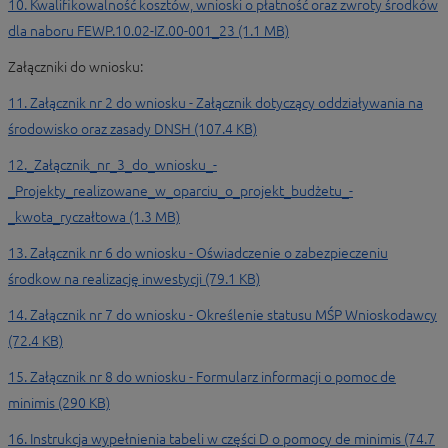
10. Kwalifikowalność kosztów, wnioski o płatność oraz zwroty środków
dla naboru FEWP.10.02-IZ.00-001_23 (1.1 MB)
Załączniki do wniosku:
11. Załącznik nr 2 do wniosku - Załącznik dotyczący oddziaływania na
środowisko oraz zasady DNSH (107.4 KB)
12._Załącznik_nr_3_do_wniosku_-
_Projekty_realizowane_w_oparciu_o_projekt_budżetu_-
_kwota_ryczałtowa (1.3 MB)
13. Załącznik nr 6 do wniosku - Oświadczenie o zabezpieczeniu
środkow na realizację inwestycji (79.1 KB)
14. Załącznik nr 7 do wniosku - Określenie statusu MŚP Wnioskodawcy
(72.4 KB)
15. Załącznik nr 8 do wniosku - Formularz informacji o pomoc de
minimis (290 KB)
16. Instrukcja wypełnienia tabeli w części D o pomocy de minimis (74.7