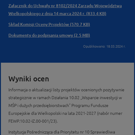
Załacznik do Uchwały nr 8102/2024 Zarządu Województwa
Wielkopolskiego z dnia 14 marca 2024 r. (833.4 KB)
Skład Komisji Oceny Projektów (570.7 KB)
Dokumenty do podpisania umowy (2.5 MB)
Opublikowano: 18.03.2024 r.
Wyniki ocen
Informacja o aktualizacji listy projektów ocenionych pozytywnie
strategicznie w ramach Działania 10.02 „Wsparcie inwestycji w
MŚP i dużych przedsiębiorstwach” Programu Fundusze
Europejskie dla Wielkopolski na lata 2021-2027 (nabór numer
FEWP.10.02-IZ.00-001/23).
Instytucja Pośrednicząca dla Priorytetu nr 10 Sprawiedliwa