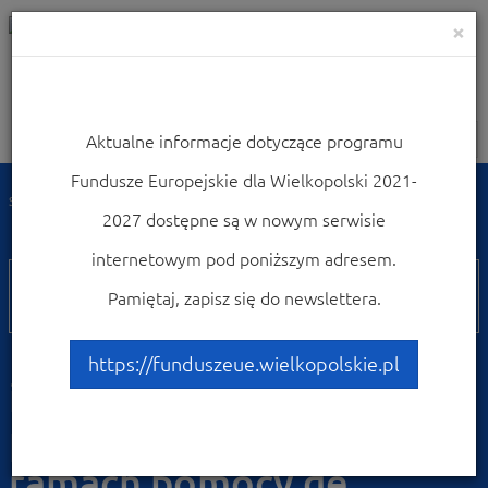
×
Aktualne informacje dotyczące programu
Nawigacja
Fundusze Europejskie dla Wielkopolski 2021-
Strona główna
Zobacz ogłoszenia i wyniki naborów wniosków
2027 dostępne są w nowym serwisie
Nabory 2021-2027
internetowym pod poniższym adresem.
FEWP
Pamiętaj, zapisz się do newslettera.
10.2
Działanie 10.02 Wsparcie
https://funduszeue.wielkopolskie.pl
inwestycji w MŚP i dużych
przedsiębiorstwach - w
ramach pomocy de