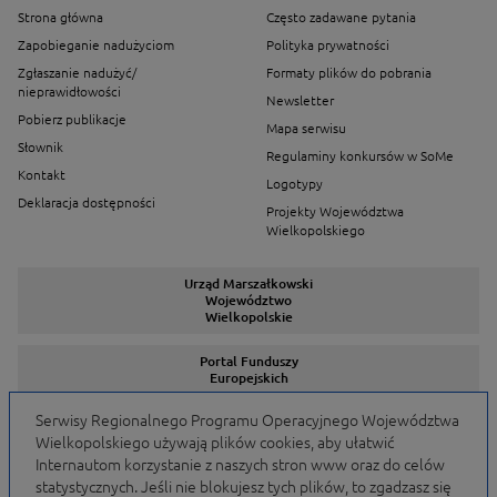
Strona główna
Często zadawane pytania
Zapobieganie nadużyciom
Polityka prywatności
Zgłaszanie nadużyć/
Formaty plików do pobrania
nieprawidłowości
Newsletter
Pobierz publikacje
Mapa serwisu
Słownik
Regulaminy konkursów w SoMe
Kontakt
Logotypy
Deklaracja dostępności
Projekty Województwa
Wielkopolskiego
Urząd Marszałkowski
Województwo
Wielkopolskie
Portal Funduszy
Europejskich
Serwisy Regionalnego Programu Operacyjnego Województwa
Wielkopolskiego używają plików cookies, aby ułatwić
Serwisy Programów
Internautom korzystanie z naszych stron www oraz do celów
statystycznych. Jeśli nie blokujesz tych plików, to zgadzasz się