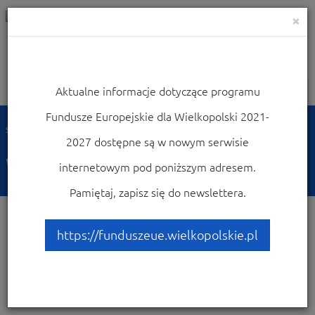
×
Aktualne informacje dotyczące programu
Nawigacja
Fundusze Europejskie dla Wielkopolski 2021-
Strona główna
Wiadomości
2027 dostępne są w nowym serwisie
Wiadomości
internetowym pod poniższym adresem.
Pamiętaj, zapisz się do newslettera.
https://funduszeue.wielkopolskie.pl
Dostępne
3128 wiadomości