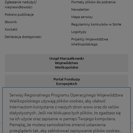
Zgłaszanie nadużyć/
Formaty plików do pobrania
nieprawidłowości
Newsletter
Pobierz publikacje
Mapa serwisu
Słownik
Regulaminy konkursów w SoMe
Kontakt
Logotypy
Deklaracja dostępności
Projekty Województwa
Wielkopolskiego
Urząd Marszałkowski
Województwo
Wielkopolskie
Portal Funduszy
Europejskich
Serwisy Regionalnego Programu Operacyjnego Województwa
Wielkopolskiego używają plików cookies, aby ułatwić
Serwisy Programów
Internautom korzystanie z naszych stron www oraz do celów
statystycznych. Jeśli nie blokujesz tych plików, to zgadzasz się
na ich użycie oraz zapisanie w pamięci Twojego komputera.
Pamiętaj, że możesz samodzielnie zmienić ustawienia
przeglądarki tak, aby zablokować zapisywanie plików cookies.
Portal finansowany przez Unię Europejską w ramach