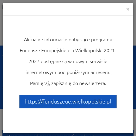
×
Aktualne informacje dotyczące programu
Nawigacja
Fundusze Europejskie dla Wielkopolski 2021-
Strona główna
Dowiedz się więcej o programie
2027 dostępne są w nowym serwisie
Rzecznik Funduszy Europejskich
Zgłoszenie do Rzecznika Funduszy Europejskich
internetowym pod poniższym adresem.
Zgłoszenie do Rzecznika
Pamiętaj, zapisz się do newslettera.
Funduszy Europejskich
https://funduszeue.wielkopolskie.pl