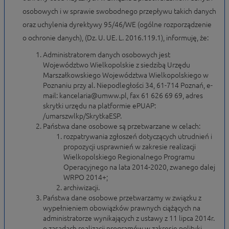
osobowych i w sprawie swobodnego przepływu takich danych
oraz uchylenia dyrektywy 95/46/WE (ogólne rozporządzenie
o ochronie danych), (Dz. U. UE. L. 2016.119.1), informuję, że:
Administratorem danych osobowych jest
Województwo Wielkopolskie z siedzibą Urzędu
Marszałkowskiego Województwa Wielkopolskiego w
Poznaniu przy al. Niepodległości 34, 61-714 Poznań, e-
mail: kancelaria@umww.pl, fax 61 626 69 69, adres
skrytki urzędu na platformie ePUAP:
/umarszwlkp/SkrytkaESP.
Państwa dane osobowe są przetwarzane w celach:
rozpatrywania zgłoszeń dotyczących utrudnień i
propozycji usprawnień w zakresie realizacji
Wielkopolskiego Regionalnego Programu
Operacyjnego na lata 2014-2020, zwanego dalej
WRPO 2014+;
archiwizacji.
Państwa dane osobowe przetwarzamy w związku z
wypełnieniem obowiązków prawnych ciążących na
administratorze wynikających z ustawy z 11 lipca 2014r.
o zasadach realizacji programów w zakresie polityki