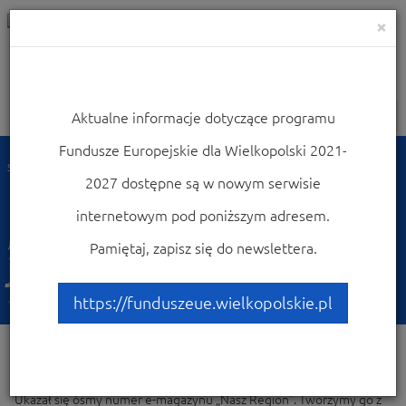
×
Aktualne informacje dotyczące programu
Nawigacja
Fundusze Europejskie dla Wielkopolski 2021-
Strona główna
Dowiedz się więcej o programie
Promocja programu
2027 dostępne są w nowym serwisie
Biuletyny
internetowym pod poniższym adresem.
„E-Nasz Region”: nowa
Pamiętaj, zapisz się do newslettera.
jakość dzięki rewitalizacji
https://funduszeue.wielkopolskie.pl
19-12-2018
Działania promocyjne | Informacja | Promocja WRPO
Ukazał się ósmy numer e-magazynu „Nasz Region”. Tworzymy go z