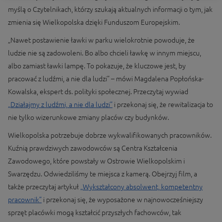
myślą o Czytelnikach, którzy szukają aktualnych informacji o tym, jak
zmienia się Wielkopolska dzięki Funduszom Europejskim.
„Nawet postawienie ławki w parku wielokrotnie powoduje, że
ludzie nie są zadowoleni. Bo albo chcieli ławkę w innym miejscu,
albo zamiast ławki lampę. To pokazuje, że kluczowe jest, by
pracować z ludźmi, a nie dla ludzi” – mówi Magdalena Popłońska-
Kowalska, ekspert ds. polityki społecznej. Przeczytaj wywiad
„Działajmy z ludźmi, a nie dla ludzi”
i przekonaj się, że rewitalizacja to
nie tylko wizerunkowe zmiany placów czy budynków.
Wielkopolska potrzebuje dobrze wykwalifikowanych pracowników.
Kuźnią prawdziwych zawodowców są Centra Kształcenia
Zawodowego, które powstały w Ostrowie Wielkopolskim i
Swarzędzu. Odwiedziliśmy te miejsca z kamerą. Obejrzyj film, a
także przeczytaj artykuł
„Wykształcony absolwent, kompetentny
pracownik”
i przekonaj się, że wyposażone w najnowocześniejszy
sprzęt placówki mogą kształcić przyszłych fachowców, tak