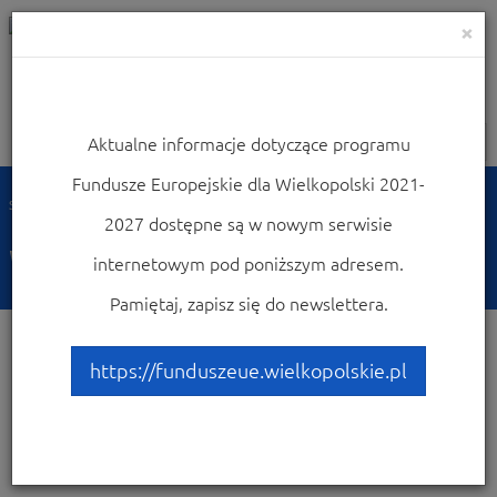
×
Aktualne informacje dotyczące programu
Nawigacja
Fundusze Europejskie dla Wielkopolski 2021-
Strona główna
Wiadomości
2027 dostępne są w nowym serwisie
Wiadomości
internetowym pod poniższym adresem.
Pamiętaj, zapisz się do newslettera.
https://funduszeue.wielkopolskie.pl
Dostępne
3128 wiadomości