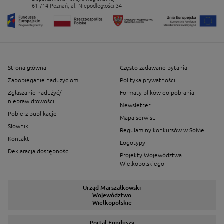
61-714 Poznań, al. Niepodległości 34
Strona główna
Często zadawane pytania
Zapobieganie nadużyciom
Polityka prywatności
Zgłaszanie nadużyć/
Formaty plików do pobrania
nieprawidłowości
Newsletter
Pobierz publikacje
Mapa serwisu
Słownik
Regulaminy konkursów w SoMe
Kontakt
Logotypy
Deklaracja dostępności
Projekty Województwa
Wielkopolskiego
Urząd Marszałkowski
Województwo
Wielkopolskie
Portal Funduszy