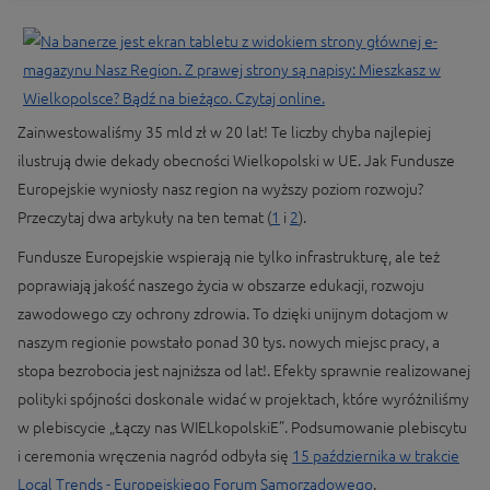
Zainwestowaliśmy 35 mld zł w 20 lat! Te liczby chyba najlepiej
ilustrują dwie dekady obecności Wielkopolski w UE. Jak Fundusze
Europejskie wyniosły nasz region na wyższy poziom rozwoju?
Przeczytaj dwa artykuły na ten temat (
1
i
2
).
Fundusze Europejskie wspierają nie tylko infrastrukturę, ale też
poprawiają jakość naszego życia w obszarze edukacji, rozwoju
zawodowego czy ochrony zdrowia. To dzięki unijnym dotacjom w
naszym regionie powstało ponad 30 tys. nowych miejsc pracy, a
stopa bezrobocia jest najniższa od lat!. Efekty sprawnie realizowanej
polityki spójności doskonale widać w projektach, które wyróżniliśmy
w plebiscycie „Łączy nas WIELkopolskiE”. Podsumowanie plebiscytu
i ceremonia wręczenia nagród odbyła się
15 października w trakcie
Local Trends - Europejskiego Forum Samorządowego
.