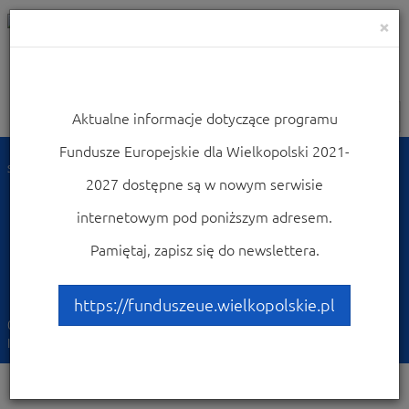
×
Aktualne informacje dotyczące programu
Nawigacja
Fundusze Europejskie dla Wielkopolski 2021-
Strona główna
Dowiedz się więcej o programie
2027 dostępne są w nowym serwisie
Fundusze Europejskie dla Wielkopolski 2021-2027
Aktualności 2021-2027
internetowym pod poniższym adresem.
Nowy e-magazyn „Nasz
Pamiętaj, zapisz się do newslettera.
Region”
https://funduszeue.wielkopolskie.pl
07-11-2024
Perspektywa 2021-2027 | Działania promocyjne |
Informacja | Promocja WRPO