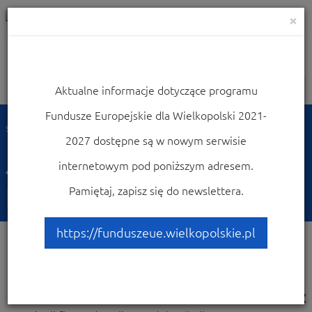
×
Aktualne informacje dotyczące programu
Nawigacja
Fundusze Europejskie dla Wielkopolski 2021-
Strona główna
Skorzystaj z Programu
Jak zacząć korzystać z programu?
2027 dostępne są w nowym serwisie
Jak zacząć korzystać z
internetowym pod poniższym adresem.
programu?
Pamiętaj, zapisz się do newslettera.
https://funduszeue.wielkopolskie.pl
Zobacz
Wciąż słyszysz o Funduszach Europejskich?
również
Masz znajomych, którzy dzięki nim