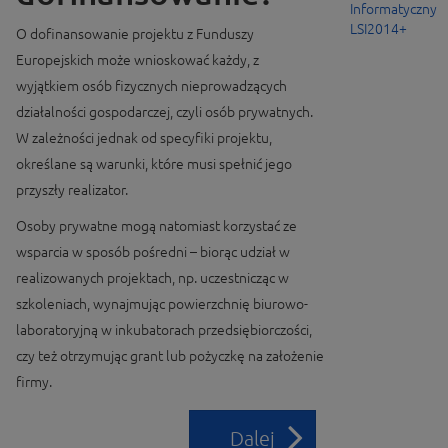
Informatyczny
LSI2014+
O dofinansowanie projektu z Funduszy
Europejskich może wnioskować każdy, z
wyjątkiem osób fizycznych nieprowadzących
działalności gospodarczej, czyli osób prywatnych.
W zależności jednak od specyfiki projektu,
określane są warunki, które musi spełnić jego
przyszły realizator.
Osoby prywatne mogą natomiast korzystać ze
wsparcia w sposób pośredni – biorąc udział w
realizowanych projektach, np. uczestnicząc w
szkoleniach, wynajmując powierzchnię biurowo-
laboratoryjną w inkubatorach przedsiębiorczości,
czy też otrzymując grant lub pożyczkę na założenie
firmy.
Dalej