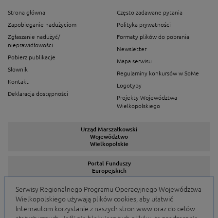
Strona główna
Często zadawane pytania
Zapobieganie nadużyciom
Polityka prywatności
Zgłaszanie nadużyć/
Formaty plików do pobrania
nieprawidłowości
Newsletter
Pobierz publikacje
Mapa serwisu
Słownik
Regulaminy konkursów w SoMe
Kontakt
Logotypy
Deklaracja dostępności
Projekty Województwa
Wielkopolskiego
Urząd Marszałkowski
Województwo
Wielkopolskie
Portal Funduszy
Europejskich
Serwisy Regionalnego Programu Operacyjnego Województwa
Wielkopolskiego używają plików cookies, aby ułatwić
Serwisy Programów
Internautom korzystanie z naszych stron www oraz do celów