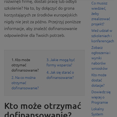
rozwinęli firmę, dostali pracę lub odbyli
Co musisz
szkolenie? Na to, by dołączyć do grona
wiedzieć,
żeby
korzystających ze środków europejskich
zrealizować
nigdy nie jest za późno. Przejrzyj poniższe
projekt?
informacje, aby znaleźć dofinansowanie
Weź udział w
odpowiednie dla Twoich potrzeb.
szkoleniach i
konferencjach
Zobacz
ogłoszenia i
wyniki
1. Kto może
3. Jakie mogą być
naborów
otrzymać
formy wsparcia?
wniosków
dofinansowanie?
4. Jak się starać o
Kto może
2. Na co można
dofinansowanie?
dostać
otrzymać
dotacje?
dofinansowanie?
Dowiedz się
więcej o
Programie
Kto może otrzymać
Lokalny
dofinansowanie?
System