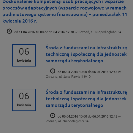
Doskonalenie kompetencji osób pracujących i wsparcie
procesów adaptacyjnych (wsparcie rozwojowe w ramach
podmiotowego systemu finansowania) – poniedziałek 11
kwietnia 2016 r.
od
11.04.2016 10:00
do
11.04.2016 12:30
w Poznań, al. Niepodległości 34
Środa z funduszami na infrastrukturę
06
techniczną i społeczną dla jednostek
samorządu terytorialnego
kwietnia
od
06.04.2016 10:00
do
06.04.2016 12:45
w
Gniezno, ul. Jana Pawła II 9/10
Środa z funduszami na infrastrukturę
06
techniczną i społeczną dla jednostek
samorządu terytorialnego
kwietnia
od
06.04.2016 10:00
do
06.04.2016 12:45
w
Poznań, al. Niepodległości 34