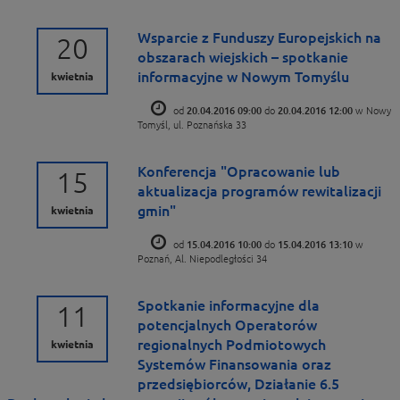
Wsparcie z Funduszy Europejskich na
20
obszarach wiejskich – spotkanie
informacyjne w Nowym Tomyślu
kwietnia
od
20.04.2016 09:00
do
20.04.2016 12:00
w Nowy
Tomyśl, ul. Poznańska 33
Konferencja "Opracowanie lub
15
aktualizacja programów rewitalizacji
gmin"
kwietnia
od
15.04.2016 10:00
do
15.04.2016 13:10
w
Poznań, Al. Niepodległości 34
Spotkanie informacyjne dla
11
potencjalnych Operatorów
regionalnych Podmiotowych
kwietnia
Systemów Finansowania oraz
przedsiębiorców, Działanie 6.5