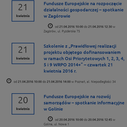
Fundusze Europejskie na rozpoczęcie
21
działalności gospodarczej – spotkanie
w Zagórowie
kwietnia
od
21.04.2016 10:00
do
21.04.2016 12:30
w
Zagórów, ul. Pyzderska 75
Szkolenie z „Prawidłowej realizacji
21
projektu objętego dofinansowaniem
w ramach Osi Priorytetowych 1, 2, 3, 4,
kwietnia
5 i 9 WRPO 2014+” – czwartek 21
kwietnia 2016 r.
od
21.04.2016 10:00
do
21.04.2016 14:00
w Poznań, al. Niepodległości 34
Fundusze Europejskie na rozwój
20
samorządów – spotkanie informacyjne
w Golinie
kwietnia
od
20.04.2016 10:00
do
20.04.2016 12:45
w
Golina, ul. Nowa 1