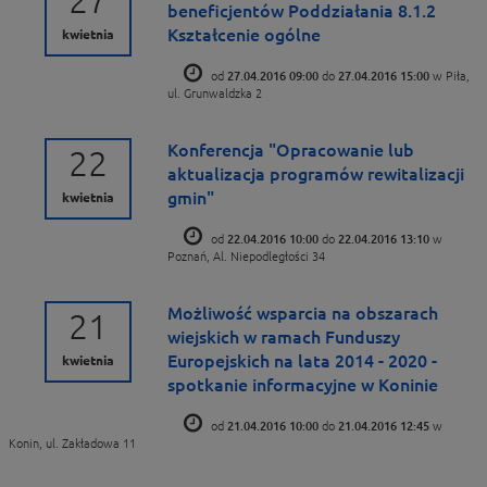
27
beneficjentów Poddziałania 8.1.2
Kształcenie ogólne
kwietnia
od
27.04.2016 09:00
do
27.04.2016 15:00
w Piła,
ul. Grunwaldzka 2
Konferencja "Opracowanie lub
22
aktualizacja programów rewitalizacji
gmin"
kwietnia
od
22.04.2016 10:00
do
22.04.2016 13:10
w
Poznań, Al. Niepodległości 34
Możliwość wsparcia na obszarach
21
wiejskich w ramach Funduszy
Europejskich na lata 2014 - 2020 -
kwietnia
spotkanie informacyjne w Koninie
od
21.04.2016 10:00
do
21.04.2016 12:45
w
Konin, ul. Zakładowa 11