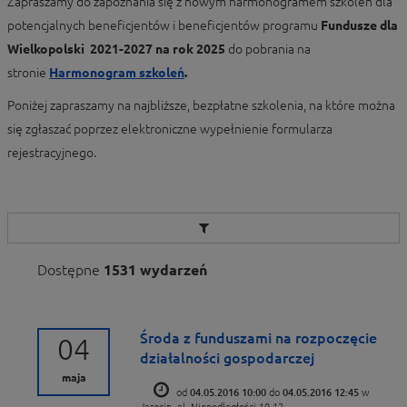
Zapraszamy do zapoznania się z nowym harmonogramem szkoleń dla
potencjalnych beneficjentów i beneficjentów programu
Fundusze dla
Wielkopolski 2021-2027 na rok 2025
do pobrania na
stronie
Harmonogram szkoleń
.
Poniżej zapraszamy na najbliższe, bezpłatne szkolenia, na które można
się zgłaszać poprzez elektroniczne wypełnienie formularza
rejestracyjnego.
Dostępne
1531 wydarzeń
Środa z funduszami na rozpoczęcie
04
działalności gospodarczej
maja
od
04.05.2016 10:00
do
04.05.2016 12:45
w
Jarocin, al. Niepodległości 10-12