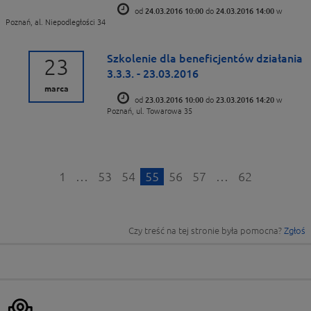
od
24.03.2016 10:00
do
24.03.2016 14:00
w
Poznań, al. Niepodległości 34
Szkolenie dla beneficjentów działania
23
3.3.3. - 23.03.2016
marca
od
23.03.2016 10:00
do
23.03.2016 14:20
w
Poznań, ul. Towarowa 35
1
…
53
54
55
56
57
…
62
Czy treść na tej stronie była pomocna?
Zgłoś