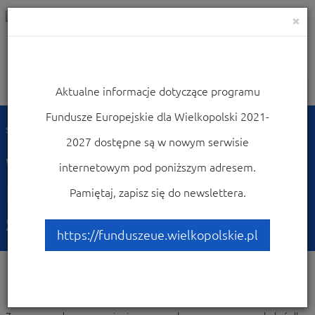
×
Aktualne informacje dotyczące programu
Nawigacja
Fundusze Europejskie dla Wielkopolski 2021-
Strona główna
Weź udział w konferencjach i szkoleniach
2027 dostępne są w nowym serwisie
Weź udział w
internetowym pod poniższym adresem.
konferencjach i
Pamiętaj, zapisz się do newslettera.
szkoleniach
https://funduszeue.wielkopolskie.pl