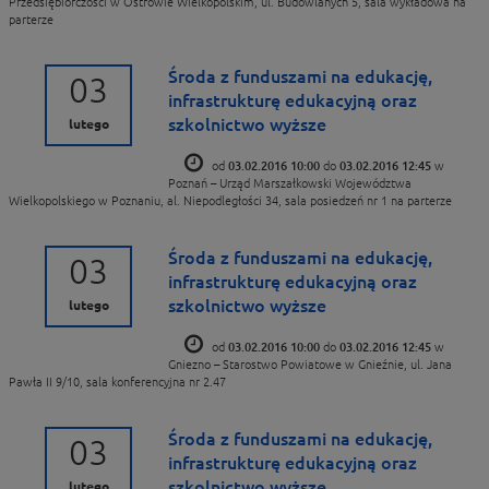
Przedsiębiorczości w Ostrowie Wielkopolskim, ul. Budowlanych 5, sala wykładowa na
parterze
Środa z funduszami na edukację,
03
infrastrukturę edukacyjną oraz
szkolnictwo wyższe
lutego
od
03.02.2016 10:00
do
03.02.2016 12:45
w
Poznań – Urząd Marszałkowski Województwa
Wielkopolskiego w Poznaniu, al. Niepodległości 34, sala posiedzeń nr 1 na parterze
Środa z funduszami na edukację,
03
infrastrukturę edukacyjną oraz
szkolnictwo wyższe
lutego
od
03.02.2016 10:00
do
03.02.2016 12:45
w
Gniezno – Starostwo Powiatowe w Gnieźnie, ul. Jana
Pawła II 9/10, sala konferencyjna nr 2.47
Środa z funduszami na edukację,
03
infrastrukturę edukacyjną oraz
szkolnictwo wyższe
lutego