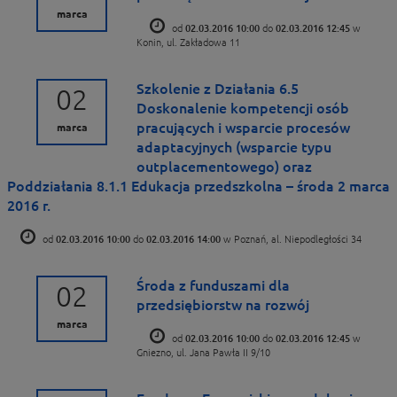
marca
od
02.03.2016 10:00
do
02.03.2016 12:45
w
Konin, ul. Zakładowa 11
Szkolenie z Działania 6.5
02
Doskonalenie kompetencji osób
pracujących i wsparcie procesów
marca
adaptacyjnych (wsparcie typu
outplacementowego) oraz
Poddziałania 8.1.1 Edukacja przedszkolna – środa 2 marca
2016 r.
od
02.03.2016 10:00
do
02.03.2016 14:00
w Poznań, al. Niepodległości 34
Środa z funduszami dla
02
przedsiębiorstw na rozwój
marca
od
02.03.2016 10:00
do
02.03.2016 12:45
w
Gniezno, ul. Jana Pawła II 9/10