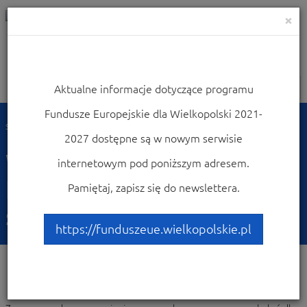
×
Aktualne informacje dotyczące programu
Nawigacja
Fundusze Europejskie dla Wielkopolski 2021-
Strona główna
Weź udział w konferencjach i szkoleniach
2027 dostępne są w nowym serwisie
Weź udział w
internetowym pod poniższym adresem.
konferencjach i
Pamiętaj, zapisz się do newslettera.
szkoleniach
https://funduszeue.wielkopolskie.pl