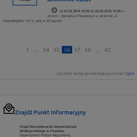
od
03.02.2016 10:00
do
03.02.2016 12:45
w
Jarocin – Starostwo Powiatowe w Jarocinie, al.
Niepodległości 10-12, sala nr 30 (parter)
1
…
54
55
56
57
58
…
62
Czy treść na tej stronie była pomocna?
Zgłoś
Znajdź Punkt Informacyjny
Urząd Marszałkowski Województwa
Wielkopolskiego w Poznaniu
Departament Polityki Regionalnej