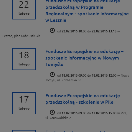
Fundusze Europejskie na edukację
22
przedszkolną w Programie
Regionalnym - spotkanie informacyjne
lutego
w Lesznie
od
22.02.2016 10:00
do
22.02.2016 13:15
w
Leszno, plac Kościuszki 4b
Fundusze Europejskie na edukację –
18
spotkanie informacyjne w Nowym
Tomyślu
lutego
od
18.02.2016 09:00
do
18.02.2016 12:00
w Nowy
Tomyśl, ul. Poznańska 33
Fundusze Europejskie na edukację
17
przedszkolną - szkolenie w Pile
lutego
od
17.02.2016 09:00
do
17.02.2016 15:00
w Piła,
ul. Grunwaldzka 2