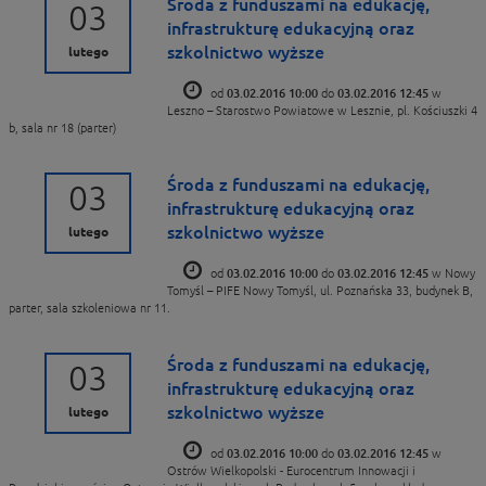
Środa z funduszami na edukację,
03
infrastrukturę edukacyjną oraz
szkolnictwo wyższe
lutego
od
03.02.2016 10:00
do
03.02.2016 12:45
w
Leszno – Starostwo Powiatowe w Lesznie, pl. Kościuszki 4
b, sala nr 18 (parter)
Środa z funduszami na edukację,
03
infrastrukturę edukacyjną oraz
szkolnictwo wyższe
lutego
od
03.02.2016 10:00
do
03.02.2016 12:45
w Nowy
Tomyśl – PIFE Nowy Tomyśl, ul. Poznańska 33, budynek B,
parter, sala szkoleniowa nr 11.
Środa z funduszami na edukację,
03
infrastrukturę edukacyjną oraz
szkolnictwo wyższe
lutego
od
03.02.2016 10:00
do
03.02.2016 12:45
w
Ostrów Wielkopolski - Eurocentrum Innowacji i