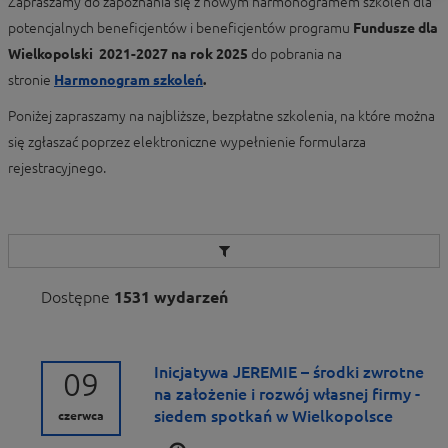
Zapraszamy do zapoznania się z nowym harmonogramem szkoleń dla
potencjalnych beneficjentów i beneficjentów programu
Fundusze dla
Wielkopolski 2021-2027 na rok 2025
do pobrania na
stronie
Harmonogram szkoleń
.
Poniżej zapraszamy na najbliższe, bezpłatne szkolenia, na które można
się zgłaszać poprzez elektroniczne wypełnienie formularza
rejestracyjnego.
Dostępne
1531 wydarzeń
Inicjatywa JEREMIE – środki zwrotne
09
na założenie i rozwój własnej firmy -
siedem spotkań w Wielkopolsce
czerwca