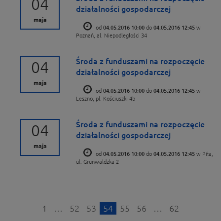
04
działalności gospodarczej
maja
od
04.05.2016 10:00
do
04.05.2016 12:45
w
Poznań, al. Niepodległości 34
Środa z funduszami na rozpoczęcie
04
działalności gospodarczej
maja
od
04.05.2016 10:00
do
04.05.2016 12:45
w
Leszno, pl. Kościuszki 4b
Środa z funduszami na rozpoczęcie
04
działalności gospodarczej
maja
od
04.05.2016 10:00
do
04.05.2016 12:45
w Piła,
ul. Grunwaldzka 2
1
…
52
53
54
55
56
…
62