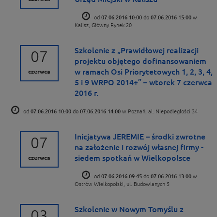
od
07.06.2016 10:00
do
07.06.2016 15:00
w
Kalisz, Główny Rynek 20
Szkolenie z „Prawidłowej realizacji
07
projektu objętego dofinansowaniem
w ramach Osi Priorytetowych 1, 2, 3, 4,
czerwca
5 i 9 WRPO 2014+” – wtorek 7 czerwca
2016 r.
od
07.06.2016 10:00
do
07.06.2016 14:00
w Poznań, al. Niepodległości 34
Inicjatywa JEREMIE – środki zwrotne
07
na założenie i rozwój własnej firmy -
siedem spotkań w Wielkopolsce
czerwca
od
07.06.2016 09:45
do
07.06.2016 13:00
w
Ostrów Wielkopolski, ul. Budowlanych 5
Szkolenie w Nowym Tomyślu z
03