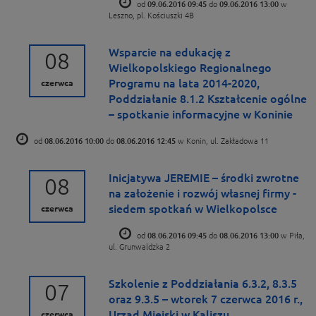
od
09.06.2016 09:45
do
09.06.2016 13:00
w
Leszno, pl. Kościuszki 4B
Wsparcie na edukację z
08
Wielkopolskiego Regionalnego
Programu na lata 2014-2020,
czerwca
Poddziałanie 8.1.2 Kształcenie ogólne
– spotkanie informacyjne w Koninie
od
08.06.2016 10:00
do
08.06.2016 12:45
w Konin, ul. Zakładowa 11
Inicjatywa JEREMIE – środki zwrotne
08
na założenie i rozwój własnej firmy -
siedem spotkań w Wielkopolsce
czerwca
od
08.06.2016 09:45
do
08.06.2016 13:00
w Piła,
ul. Grunwaldzka 2
Szkolenie z Poddziałania 6.3.2, 8.3.5
07
oraz 9.3.5 – wtorek 7 czerwca 2016 r.,
Urząd Miejski w Kaliszu
czerwca