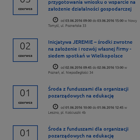
przygotowania wniosku o wsparcie na
założenie działalności gospodarczej
czerwca
od
03.06.2016 09:00
do
03.06.2016 15:00
w Nowy
Tomyśl, ul. Poznańska 33
Inicjatywa JEREMIE – środki zwrotne
02
na założenie i rozwój własnej firmy -
siedem spotkań w Wielkopolsce
czerwca
od
02.06.2016 09:45
do
02.06.2016 13:00
w
Poznań, al. Niepodległości 34
Środa z funduszami dla organizacji
01
pozarządowych na edukację
czerwca
od
01.06.2016 10:00
do
01.06.2016 12:45
w
Leszno, pl. Kościuszki 4b
Środa z funduszami dla organizacji
01
pozarządowych na edukację