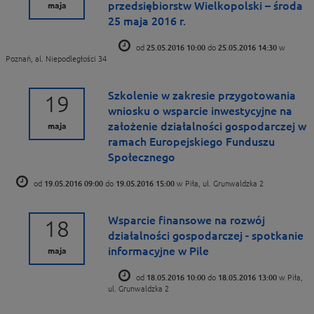
przedsiębiorstw Wielkopolski – środa
maja
25 maja 2016 r.
od
25.05.2016 10:00
do
25.05.2016 14:30
w
Poznań, al. Niepodległości 34
Szkolenie w zakresie przygotowania
19
wniosku o wsparcie inwestycyjne na
założenie działalności gospodarczej w
maja
ramach Europejskiego Funduszu
Społecznego
od
19.05.2016 09:00
do
19.05.2016 15:00
w Piła, ul. Grunwaldzka 2
Wsparcie finansowe na rozwój
18
działalności gospodarczej - spotkanie
informacyjne w Pile
maja
od
18.05.2016 10:00
do
18.05.2016 13:00
w Piła,
ul. Grunwaldzka 2