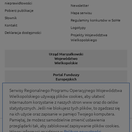
nieprawidłowości
Newsletter
Pobierz publikacje
Mapa serwisu
Słownik
Regulaminy konkursów w SoMe
Kontakt
Logotypy
Deklaracja dostępności
Projekty Województwa
Wielkopolskiego
Urząd Marszałkowski
Województwo
Wielkopolskie
Portal Funduszy
Europejskich
Serwisy Regionalnego Programu Operacyjnego Województwa
Wielkopolskiego używają plików cookies, aby ułatwić
Serwisy Programów
Internautom korzystanie z naszych stron www oraz do celów
statystycznych. Jeśli nie blokujesz tych plików, to zgadzasz się
na ich użycie oraz zapisanie w pamięci Twojego komputera.
Pamiętaj, że możesz samodzielnie zmienić ustawienia
przeglądarki tak, aby zablokować zapisywanie plików cookies.
Portal finansowany przez Unię Europejską w ramach
Więcej informacji znajdziesz w
Polityce prywatności
.
WRPO 2007-2013 i WRPO 2014-2020 oraz budżet