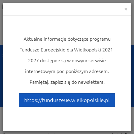
×
Aktualne informacje dotyczące programu
Nawigacja
Fundusze Europejskie dla Wielkopolski 2021-
Strona główna
Weź udział w konferencjach i szkoleniach
2027 dostępne są w nowym serwisie
Weź udział w
internetowym pod poniższym adresem.
konferencjach i
Pamiętaj, zapisz się do newslettera.
szkoleniach
https://funduszeue.wielkopolskie.pl