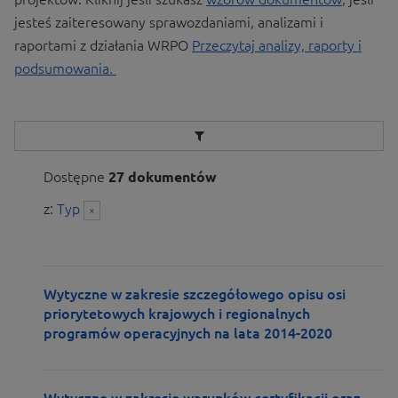
jesteś zaiteresowany sprawozdaniami, analizami i
raportami z działania WRPO
Przeczytaj analizy, raporty i
podsumowania
.
Dostępne
27 dokumentów
z:
Typ
×
Wytyczne w zakresie szczegółowego opisu osi
priorytetowych krajowych i regionalnych
programów operacyjnych na lata 2014-2020