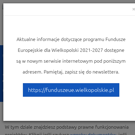
Aktualne informacje dotyczące programu Fundusze
Nawigacja
Europejskie dla Wielkopolski 2021-2027 dostępne
Strona główna
Dowiedz się więcej o programie
są w nowym serwisie internetowym pod poniższym
Zapoznaj się z prawem i dokumentami
adresem. Pamiętaj, zapisz się do newslettera.
Zapoznaj się z prawem i
dokumentami
https://funduszeue.wielkopolskie.pl
W tym dziale znajdziesz podstawy prawne funkcjonowania
projektów. Kliknij jeśli szukasz
wzorów dokumentów
, jeśli